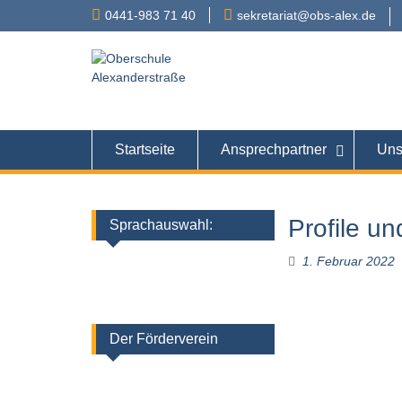
Skip
0441-983 71 40
sekretariat@obs-alex.de
to
content
Oberschule
Alexanderstraße 90 – 
Startseite
Ansprechpartner
Uns
Profile u
Sprachauswahl:
1. Februar 2022
Der Förderverein