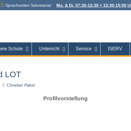
Sprechzeiten Sekretariat:
Mo. & Di. 07:30-12:30 + 13:30-15:00 Uh
 Alexanderstraße
26121 Oldenburg
ere Schule
Unterricht
Service
ISERV
nd LOT
Christian Pabst
Profilvorstellung