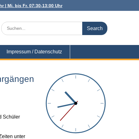
r | Mi. bis Fr. 07:30-13:00 Uhr
Search
for:
Impressum / Datenschutz
hrgängen
d Schüler
Zeiten unter