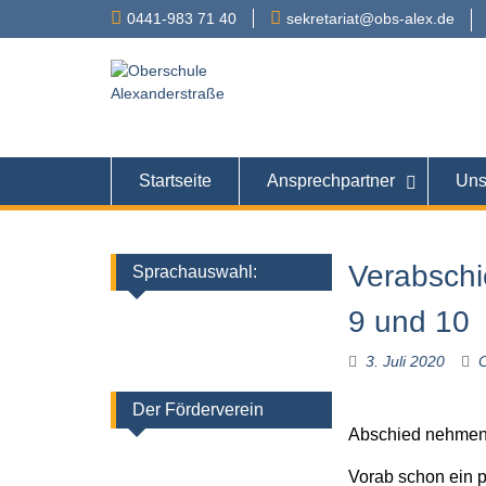
Skip
0441-983 71 40
sekretariat@obs-alex.de
to
content
Oberschule
Alexanderstraße 90 – 
Startseite
Ansprechpartner
Uns
Verabschi
Sprachauswahl:
9 und 10
3. Juli 2020
C
Der Förderverein
Abschied nehme
Vorab schon ein p