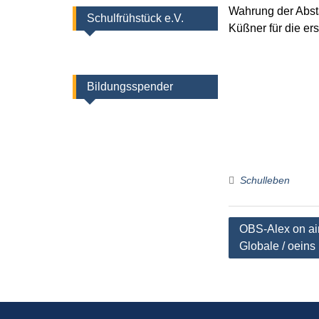
Wahrung der Abst
Schulfrühstück e.V.
Küßner für die er
Bildungsspender
Schulleben
Beitragsnaviga
OBS-Alex on ai
Globale / oeins