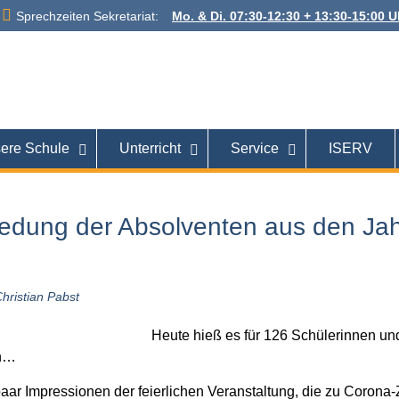
Sprechzeiten Sekretariat:
Mo. & Di. 07:30-12:30 + 13:30-15:00 Uh
 Alexanderstraße
26121 Oldenburg
ere Schule
Unterricht
Service
ISERV
edung der Absolventen aus den Ja
hristian Pabst
Heute hieß es für 126 Schülerinnen un
n…
aar Impressionen der feierlichen Veranstaltung, die zu Corona-