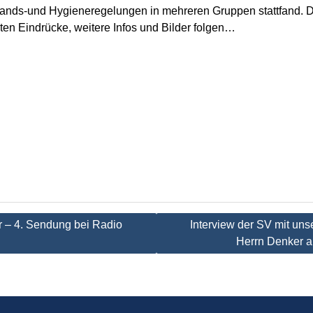
ands-und Hygieneregelungen in mehreren Gruppen stattfand.
D
sten Eindrücke, weitere Infos und Bilder folgen…
tion
r – 4. Sendung bei Radio
Interview der SV mit uns
Herrn Denker a