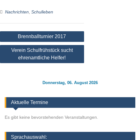
Nachrichten
,
Schulleben
Beitragsnavigation
Brennballturnier 2017
Verein Schulfrühstück sucht
ehrenamtliche Helfer!
Donnerstag, 06. August 2026
Aktuelle Termine
Es gibt keine bevorstehenden Veranstaltungen.
Sprachauswahl: