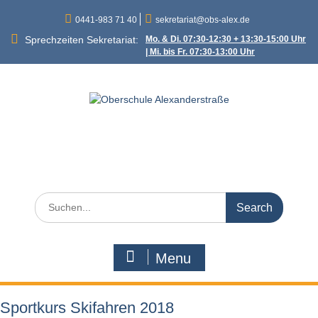
Skip
0441-983 71 40
sekretariat@obs-alex.de
to
content
Sprechzeiten Sekretariat:
Mo. & Di. 07:30-12:30 + 13:30-15:00 Uhr
| Mi. bis Fr. 07:30-13:00 Uhr
Oberschule
Alexanderstraße
Alexanderstraße 90 – 26121 Oldenburg
Search
for:
Menu
Sportkurs Skifahren 2018