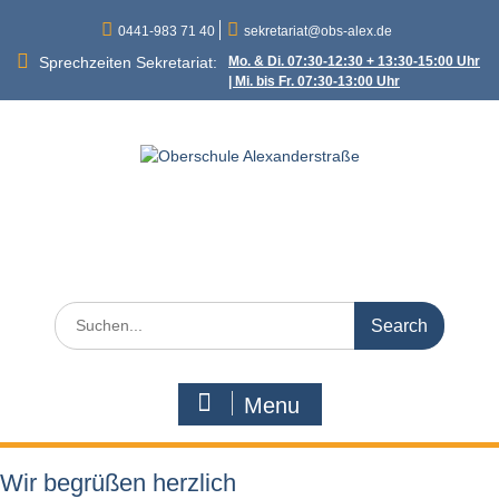
Skip
0441-983 71 40
sekretariat@obs-alex.de
to
content
Sprechzeiten Sekretariat:
Mo. & Di. 07:30-12:30 + 13:30-15:00 Uhr
| Mi. bis Fr. 07:30-13:00 Uhr
Oberschule
Alexanderstraße
Alexanderstraße 90 – 26121 Oldenburg
Search
for:
Menu
Wir begrüßen herzlich