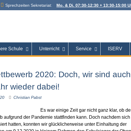
Sprechzeiten Sekretariat:
Mo. & Di. 07:30-12:30 + 13:30-15:00 Uh
 Alexanderstraße
26121 Oldenburg
ere Schule
Unterricht
Service
ISERV
ttbewerb 2020: Doch, wir sind auch
hr wieder dabei!
020
Christian Pabst
Es w
ar einige Zeit gar nicht ganz klar, ob de
b aufgrund der Pandemie stattfinden kann. Doch nachdem sich 
iert hatten, konnten wir glücklicherweise unter Einhaltung der