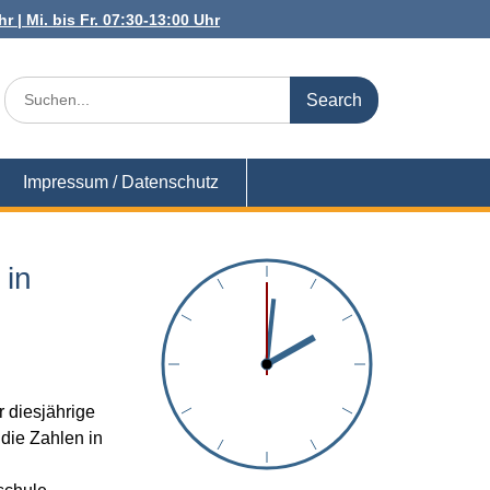
r | Mi. bis Fr. 07:30-13:00 Uhr
Search
for:
Impressum / Datenschutz
 in
r diesjährige
die Zahlen in