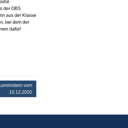
 süße
rs der OBS
ann aus der Klasse
n, bei dem der
umen dafür!
tusministers vom
10.12.2020