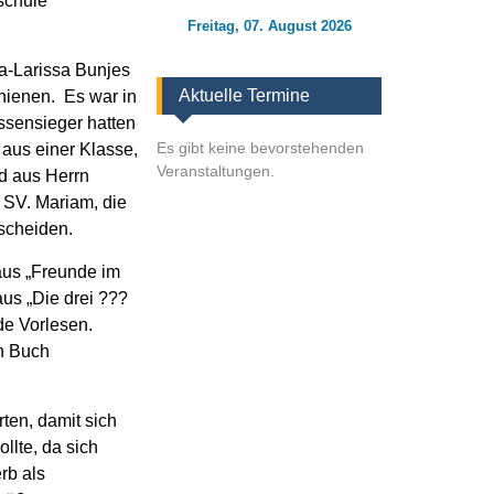
schule
Freitag, 07. August 2026
ja-Larissa Bunjes
Aktuelle Termine
chienen. Es war in
ssensieger hatten
Es gibt keine bevorstehenden
 aus einer Klasse,
Veranstaltungen.
d aus Herrn
 SV. Mariam, die
tscheiden.
 aus „Freunde im
us „Die drei ???
de Vorlesen.
en Buch
ten, damit sich
llte, da sich
rb als