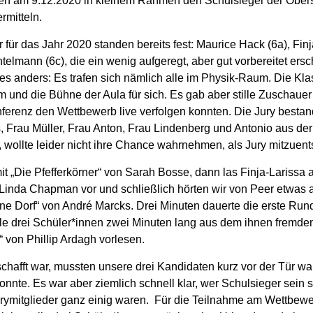
ten am 9.12.2020 in kleinem Rahmen den Schulsieger der Ober
rmitteln.
 für das Jahr 2020 standen bereits fest: Maurice Hack (6a), Fin
telmann (6c), die ein wenig aufgeregt, aber gut vorbereitet ers
es anders: Es trafen sich nämlich alle im Physik-Raum. Die Kla
m und die Bühne der Aula für sich. Es gab aber stille Zuschauer
ferenz den Wettbewerb live verfolgen konnten. Die Jury bestan
 Frau Müller, Frau Anton, Frau Lindenberg und Antonio aus der
, wollte leider nicht ihre Chance wahrnehmen, als Jury mitzuen
mit „Die Pfefferkörner“ von Sarah Bosse, dann las Finja-Larissa
Linda Chapman vor und schließlich hörten wir von Peer etwas a
e Dorf“ von André Marcks. Drei Minuten dauerte die erste Run
le drei Schüler*innen zwei Minuten lang aus dem ihnen fremd
von Phillip Ardagh vorlesen.
afft war, mussten unsere drei Kandidaten kurz vor der Tür war
onnte. Es war aber ziemlich schnell klar, wer Schulsieger sein so
Jurymitglieder ganz einig waren. Für die Teilnahme am Wettbewe