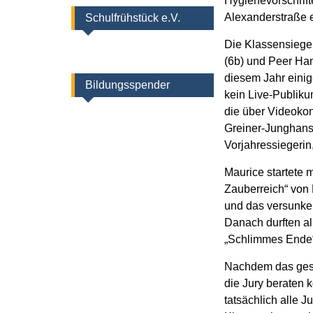
Hygienevorschrif
Alexanderstraße e
Schulfrühstück e.V.
Die Klassensieger
(6b) und Peer Han
diesem Jahr einig
Bildungsspender
kein Live-Publiku
die über Videokon
Greiner-Junghans,
Vorjahressiegerin
Maurice startete 
Zauberreich“ von 
und das versunken
Danach durften al
„Schlimmes Ende“ 
Nachdem das gesch
die Jury beraten k
tatsächlich alle 