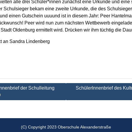
ielten alle drei Schüler*innen zunächst eine Urkunde und eine
r Schulsieger bekam eine zweite Urkunde, die des Schulsiege
und einen Gutschein uuuund ist in diesem Jahr: Peer Hantelm
lückwunsch! Peer wird nun zum nächsten Wettbewerb eingelade
 Stadt Oldenburg ermittelt wird. Drücken wir ihm tüchtig die Da
xt an Sandra Lindenberg
tion
Innenbrief der Schulleitung
SchülerInnenbrief des Kul
0
(C) Copyright 2023 Oberschule Alexanderstraße