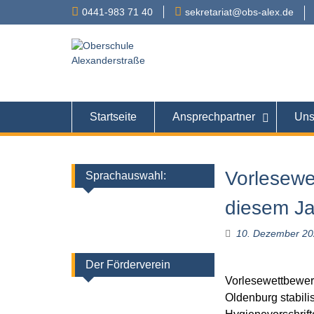
Skip
0441-983 71 40
sekretariat@obs-alex.de
to
content
Oberschule
Alexanderstraße 90 – 
Startseite
Ansprechpartner
Uns
Vorlesewe
Sprachauswahl:
diesem Ja
10. Dezember 2
Der Förderverein
Vorlesewettbewer
Oldenburg stabilis