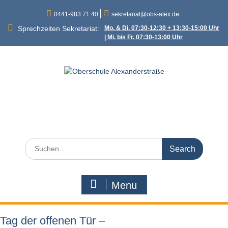
Skip
0441-983 71 40
sekretariat@obs-alex.de
to
content
Sprechzeiten Sekretariat:
Mo. & Di. 07:30-12:30 + 13:30-15:00 Uhr
| Mi. bis Fr. 07:30-13:00 Uhr
Oberschule
Alexanderstraße
Alexanderstraße 90 – 26121 Oldenburg
Search
for:
Menu
Tag der offenen Tür –