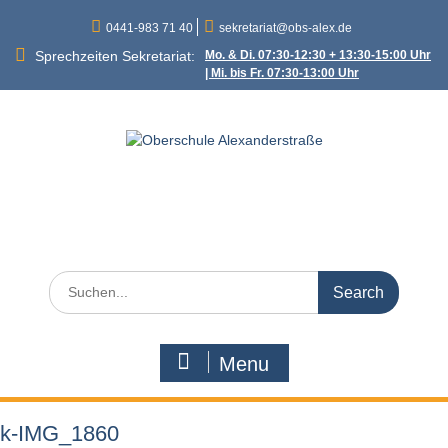
Skip
0441-983 71 40
sekretariat@obs-alex.de
to
content
Sprechzeiten Sekretariat:
Mo. & Di. 07:30-12:30 + 13:30-15:00 Uhr
| Mi. bis Fr. 07:30-13:00 Uhr
Oberschule
Alexanderstraße
Alexanderstraße 90 – 26121 Oldenburg
Search
for:
Menu
k-IMG_1860