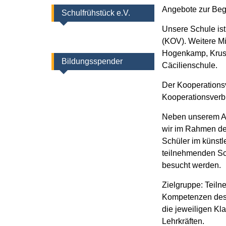
Angebote zur Beg
Schulfrühstück e.V.
Unsere Schule is
(KOV). Weitere Mi
Hogenkamp, Kruse
Bildungsspender
Cäcilienschule.
Der Kooperationsv
Kooperationsverb
Neben unserem An
wir im Rahmen de
Schüler im künstl
teilnehmenden Sc
besucht werden.
Zielgruppe: Teiln
Kompetenzen des 
die jeweiligen Kl
Lehrkräften.