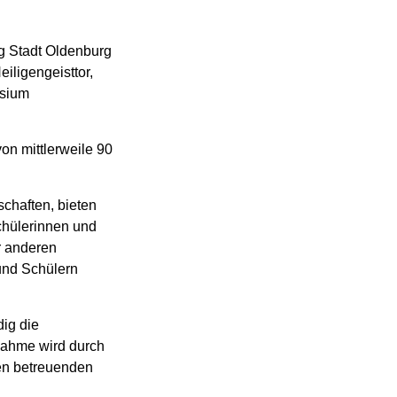
g Stadt Oldenburg
iligengeisttor,
asium
on mittlerweile 90
chaften, bieten
chülerinnen und
r anderen
und Schülern
dig die
nahme wird durch
den betreuenden