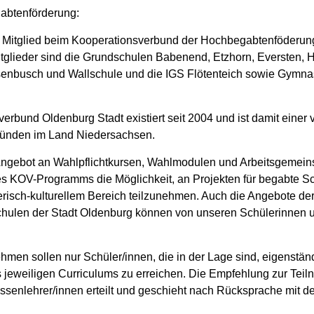
abtenförderung:
t Mitglied beim Kooperationsverbund der Hochbegabtenföderun
tglieder sind die Grundschulen Babenend, Etzhorn, Eversten, He
nbusch und Wallschule und die IGS Flötenteich sowie Gymn
erbund Oldenburg Stadt existiert seit 2004 und ist damit einer v
ünden im Land Niedersachsen.
gebot an Wahlpflichtkursen, Wahlmodulen und Arbeitsgemeins
s KOV-Programms die Möglichkeit, an Projekten für begabte S
erisch-kulturellem Bereich teilzunehmen. Auch die Angebote de
hulen der Stadt Oldenburg können von unseren Schülerinnen 
ehmen sollen nur Schüler/innen, die in der Lage sind, eigenstän
jeweiligen Curriculums zu erreichen. Die Empfehlung zur Teil
assenlehrer/innen erteilt und geschieht nach Rücksprache mit 