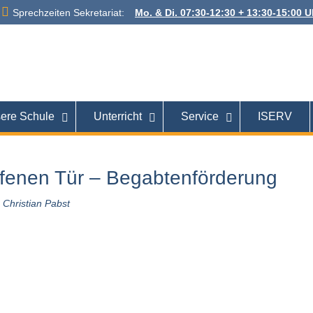
Sprechzeiten Sekretariat:
Mo. & Di. 07:30-12:30 + 13:30-15:00 Uh
 Alexanderstraße
26121 Oldenburg
ere Schule
Unterricht
Service
ISERV
ffenen Tür – Begabtenförderung
Christian Pabst