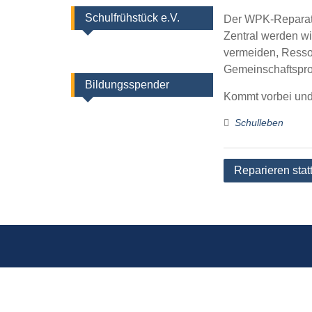
Schulfrühstück e.V.
Der WPK-Reparatu
Zentral werden w
vermeiden, Ressou
Gemeinschaftspro
Bildungsspender
Kommt vorbei und
Schulleben
Beitragsnaviga
Reparieren stat