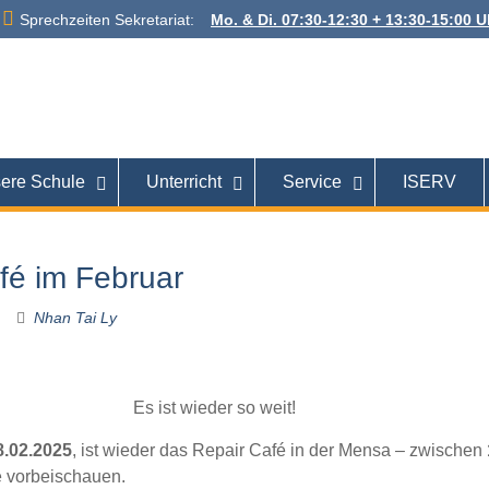
Sprechzeiten Sekretariat:
Mo. & Di. 07:30-12:30 + 13:30-15:00 Uh
 Alexanderstraße
26121 Oldenburg
ere Schule
Unterricht
Service
ISERV
fé im Februar
Nhan Tai Ly
Es ist wieder so weit!
8.02.2025
, ist wieder das Repair Café in der Mensa – zwischen
ne vorbeischauen.