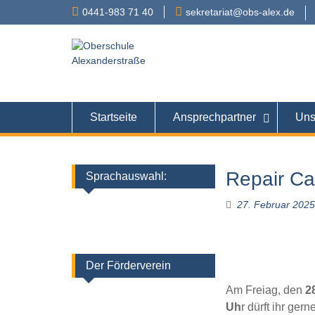
Skip
0441-983 71 40
sekretariat@obs-alex.de
to
content
Oberschule
Alexanderstraße 90 – 
Startseite
Ansprechpartner
Uns
Repair Ca
Sprachauswahl:
27. Februar 2025
Der Förderverein
Am Freiag, den
2
Uh
r dürft ihr ger