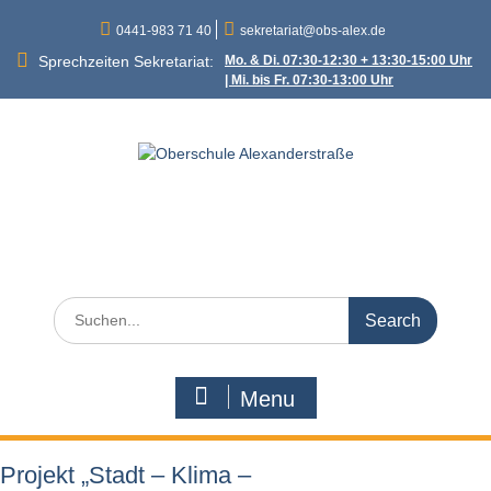
Skip
0441-983 71 40
sekretariat@obs-alex.de
to
content
Sprechzeiten Sekretariat:
Mo. & Di. 07:30-12:30 + 13:30-15:00 Uhr
| Mi. bis Fr. 07:30-13:00 Uhr
Oberschule
Alexanderstraße
Alexanderstraße 90 – 26121 Oldenburg
Search
for:
Menu
Projekt „Stadt – Klima –