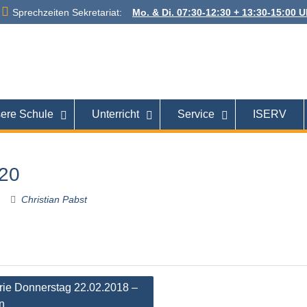
Sprechzeiten Sekretariat:
Mo. & Di. 07:30-12:30 + 13:30-15:00 Uh
 Alexanderstraße
26121 Oldenburg
ere Schule
Unterricht
Service
ISERV
20
Christian Pabst
tion
rie Donnerstag 22.02.2018 –
n