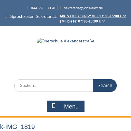
Skip
0441-983 71 40
sekretariat@obs-alex.de
to
content
Sprechzeiten Sekretariat:
Mo. & Di. 07:30-12:30 + 13:30-15:00 Uhr
| Mi. bis Fr. 07:30-13:00 Uhr
Oberschule
Alexanderstraße
Alexanderstraße 90 – 26121 Oldenburg
Search
for:
Menu
k-IMG_1819