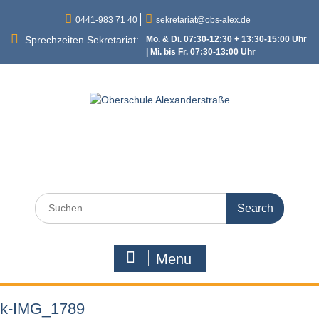
Skip
0441-983 71 40
sekretariat@obs-alex.de
to
content
Sprechzeiten Sekretariat:
Mo. & Di. 07:30-12:30 + 13:30-15:00 Uhr
| Mi. bis Fr. 07:30-13:00 Uhr
Oberschule
Alexanderstraße
Alexanderstraße 90 – 26121 Oldenburg
Search
for:
Menu
k-IMG_1789