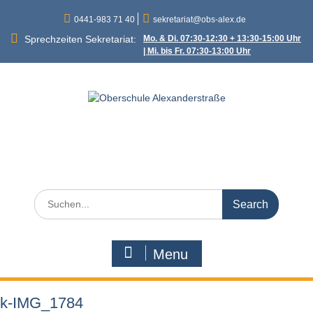
Skip
0441-983 71 40
sekretariat@obs-alex.de
to
content
Sprechzeiten Sekretariat:
Mo. & Di. 07:30-12:30 + 13:30-15:00 Uhr
| Mi. bis Fr. 07:30-13:00 Uhr
Oberschule
Alexanderstraße
Alexanderstraße 90 – 26121 Oldenburg
Search
for:
Menu
k-IMG_1784