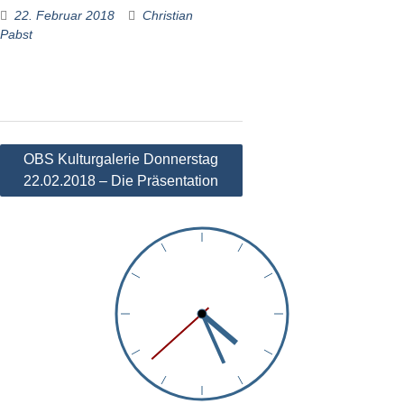
22. Februar 2018
Christian
Pabst
Beitragsnavigation
OBS Kulturgalerie Donnerstag
22.02.2018 – Die Präsentation