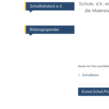
Schule, d.h. w
Schulfrühstück e.V.
die Malerei
Bildungsspender
Danke für Text und Bild
Schulleben
Beitragsnaviga
Kunst.Schul.Pr