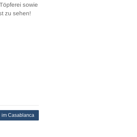
 Töpferei sowie
st zu sehen!
e im Casablanca