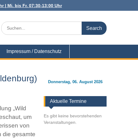
r | Mi. bis Fr. 07:30-13:00 Uhr
Search
for:
Impressum / Datenschutz
ldenburg)
Donnerstag, 06. August 2026
Aktuelle Termine
lung „Wild
Es gibt keine bevorstehenden
eschaut, um
Veranstaltungen.
erissen von
ch die gesamte