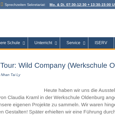
Sprechzeiten Sekretariat:
Mo. & Di. 07:30-12:30 + 13:30-15:00 Uh
 Alexanderstraße
26121 Oldenburg
ere Schule
Unterricht
Service
ISERV
 Tour: Wild Company (Werkschule O
Nhan Tai Ly
Heute haben wir uns die Ausstel
on Claudia Kraml in der Werkschule Oldenburg ang
unsere eigenen Projekte zu sammeln. Wir waren hing
en Gestalten! Später erhielten wir eine Führung dur