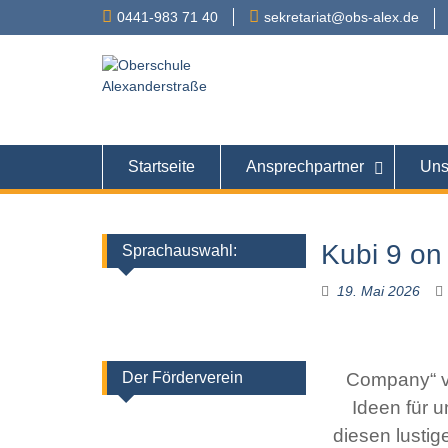
Skip
0441-983 71 40
sekretariat@obs-alex.de
to
content
Oberschule
Alexanderstraße 90 – 
Startseite
Ansprechpartner
Uns
Kubi 9 on
Sprachauswahl:
19. Mai 2026
Der Förderverein
Company“ v
Ideen für 
diesen lustig