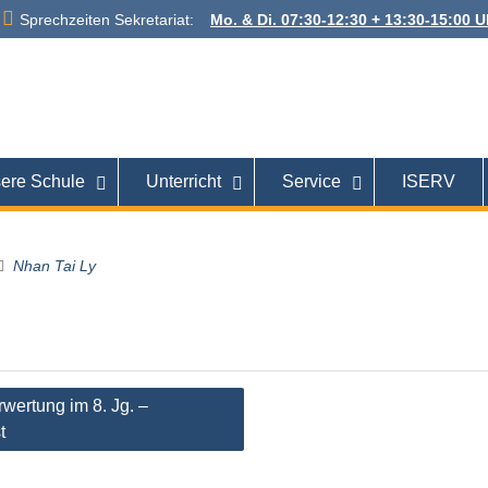
Sprechzeiten Sekretariat:
Mo. & Di. 07:30-12:30 + 13:30-15:00 Uh
 Alexanderstraße
26121 Oldenburg
ere Schule
Unterricht
Service
ISERV
Nhan Tai Ly
tion
rwertung im 8. Jg. –
t