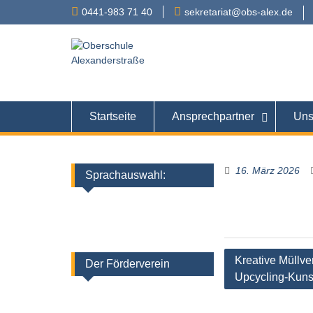
Skip
0441-983 71 40
sekretariat@obs-alex.de
to
content
Oberschule
Alexanderstraße 90 – 
Startseite
Ansprechpartner
Uns
16. März 2026
Sprachauswahl:
Beitragsnaviga
Kreative Müllve
Der Förderverein
Upcycling-Kuns