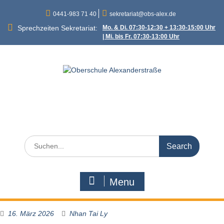
Skip
0441-983 71 40
sekretariat@obs-alex.de
to
content
Sprechzeiten Sekretariat:
Mo. & Di. 07:30-12:30 + 13:30-15:00 Uhr
| Mi. bis Fr. 07:30-13:00 Uhr
Oberschule
Alexanderstraße
Alexanderstraße 90 – 26121 Oldenburg
Search
for:
Menu
16. März 2026
Nhan Tai Ly