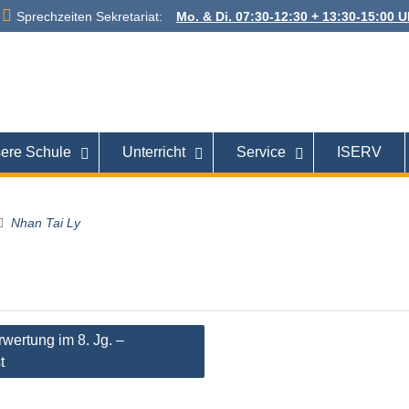
Sprechzeiten Sekretariat:
Mo. & Di. 07:30-12:30 + 13:30-15:00 Uh
 Alexanderstraße
26121 Oldenburg
ere Schule
Unterricht
Service
ISERV
Nhan Tai Ly
tion
rwertung im 8. Jg. –
t