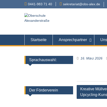
Skip
0441-983 71 40
sekretariat@obs-alex.de
to
content
Oberschule
Alexanderstraße 90 – 
Startseite
Ansprechpartner
Uns
16. März 2026
Sprachauswahl:
Beitragsnaviga
Kreative Müllve
Der Förderverein
Upcycling-Kuns