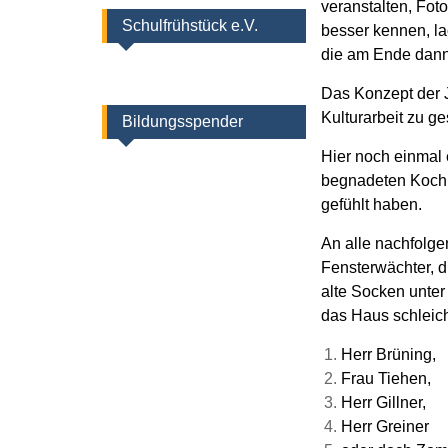
veranstalten, Fot
Schulfrühstück e.V.
besser kennen, lac
die am Ende dann 
Das Konzept der J
Kulturarbeit zu g
Bildungsspender
Hier noch einmal 
begnadeten Koch, 
gefühlt haben.
An alle nachfolge
Fensterwächter, d
alte Socken unter
das Haus schleich
Herr Brüning,
Frau Tiehen,
Herr Gillner,
Herr Greiner