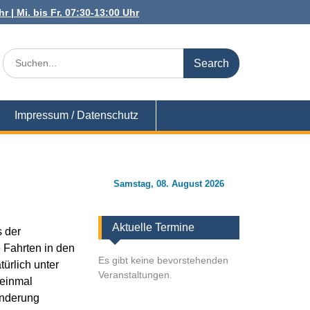
r | Mi. bis Fr. 07:30-13:00 Uhr
Search
for:
Impressum / Datenschutz
Samstag, 08. August 2026
Aktuelle Termine
s der
 Fahrten in den
Es gibt keine bevorstehenden
türlich unter
Veranstaltungen.
 einmal
anderung