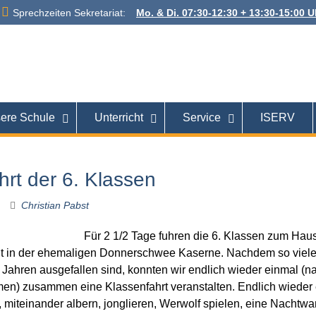
Sprechzeiten Sekretariat:
Mo. & Di. 07:30-12:30 + 13:30-15:00 Uh
 Alexanderstraße
26121 Oldenburg
ere Schule
Unterricht
Service
ISERV
hrt der 6. Klassen
Christian Pabst
Für 2 1/2 Tage fuhren die 6. Klassen zum Hau
it in der ehemaligen Donnerschwee Kaserne. Nachdem so viele
 Jahren ausgefallen sind, konnten wir endlich wieder einmal (na
) zusammen eine Klassenfahrt veranstalten. Endlich wieder
 miteinander albern, jonglieren, Werwolf spielen, eine Nachtw