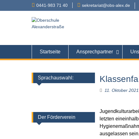
Skip
0441-983 71 40
sekretariat@obs-alex.de
to
content
Oberschule
Alexanderstraße 90 – 
Startseite
Ansprechpartner
Uns
Klassenfa
Sprachauswahl:
11. Oktober 2021
Jugendkulturarbe
Der Förderverein
letzten eineinhalb
Hygienemaßnahmen
ausgelassen sein,