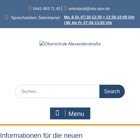
Skip
0441-983 71 40
sekretariat@obs-alex.de
to
content
Sprechzeiten Sekretariat:
Mo. & Di. 07:30-12:30 + 13:30-15:00 Uhr
| Mi. bis Fr. 07:30-13:00 Uhr
Oberschule
Alexanderstraße
Alexanderstraße 90 – 26121 Oldenburg
Search
for:
Menu
Informationen für die neuen