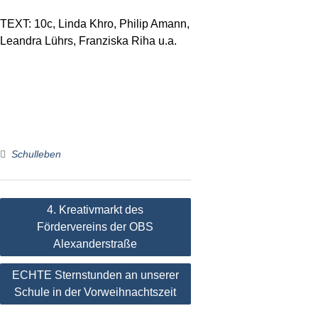
TEXT: 10c, Linda Khro, Philip Amann,
Leandra Lührs, Franziska Riha u.a.
Schulleben
Beitragsnavigation
4. Kreativmarkt des
Fördervereins der OBS
Alexanderstraße
ECHTE Sternstunden an unserer
Schule in der Vorweihnachtszeit