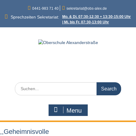
Skip
0441-983 71 40
sekretariat@obs-alex.de
to
content
Sprechzeiten Sekretariat:
Mo. & Di. 07:30-12:30 + 13:30-15:00 Uhr
| Mi. bis Fr. 07:30-13:00 Uhr
Oberschule
Alexanderstraße
Alexanderstraße 90 – 26121 Oldenburg
Search
for:
Menu
,,Geheimnisvolle