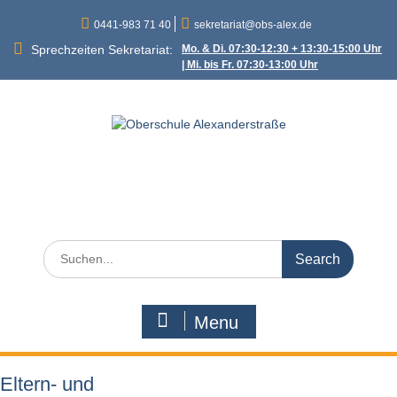
Skip
0441-983 71 40
sekretariat@obs-alex.de
to
content
Sprechzeiten Sekretariat:
Mo. & Di. 07:30-12:30 + 13:30-15:00 Uhr
| Mi. bis Fr. 07:30-13:00 Uhr
Oberschule
Alexanderstraße
Alexanderstraße 90 – 26121 Oldenburg
Search
for:
Menu
Eltern- und