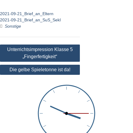
2021-09-21_Brief_an_Eltern
2021-09-21_Brief_an_SuS_SekI
Sonstige
Beitragsnavigation
Unterrichtsimpression Klasse 5
„Fingerfertigkeit“
Die gelbe Spieletonne ist da!