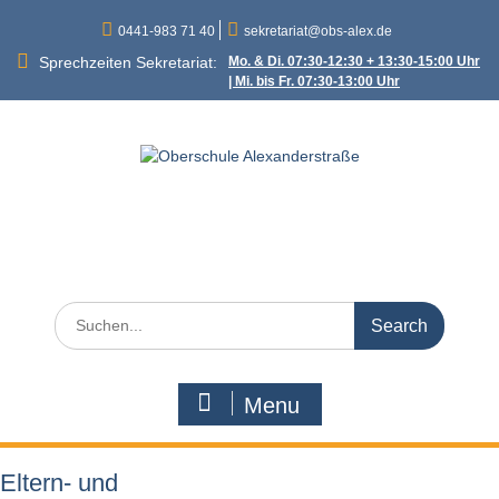
Skip
0441-983 71 40
sekretariat@obs-alex.de
to
content
Sprechzeiten Sekretariat:
Mo. & Di. 07:30-12:30 + 13:30-15:00 Uhr
| Mi. bis Fr. 07:30-13:00 Uhr
Oberschule
Alexanderstraße
Alexanderstraße 90 – 26121 Oldenburg
Search
for:
Menu
Eltern- und