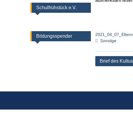
aufmerksam lesen
Schulfrühstück e.V.
2021_04_07_Elterns
Bildungsspender
Sonstige
Beitragsnaviga
Brief des Kultu