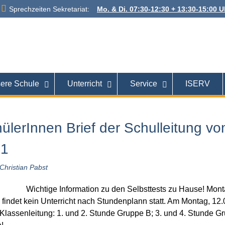
Sprechzeiten Sekretariat:
Mo. & Di. 07:30-12:30 + 13:30-15:00 Uh
 Alexanderstraße
26121 Oldenburg
ere Schule
Unterricht
Service
ISERV
hülerInnen Brief der Schulleitung v
21
Christian Pabst
Wichtige Information zu den Selbsttests zu Hause! Monta
s findet kein Unterricht nach Stundenplann statt. Am Montag, 12.
 Klassenleitung: 1. und 2. Stunde Gruppe B; 3. und 4. Stunde Gr