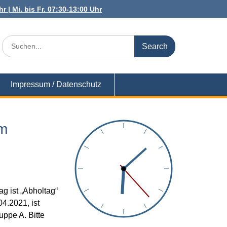
r | Mi. bis Fr. 07:30-13:00 Uhr
Search
for:
Impressum / Datenschutz
om
g ist „Abholtag“
04.2021, ist
uppe A. Bitte