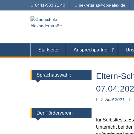
Skip
0441-983 71 40
sekretariat@obs-alex.de
to
content
Oberschule
Alexanderstraße 90 – 
Startseite
Ansprechpartner
Uns
Eltern-Sc
Sprachauswahl:
07.04.20
7. April 2021
Der Förderverein
für Selbsttests. E
Unterricht bei der