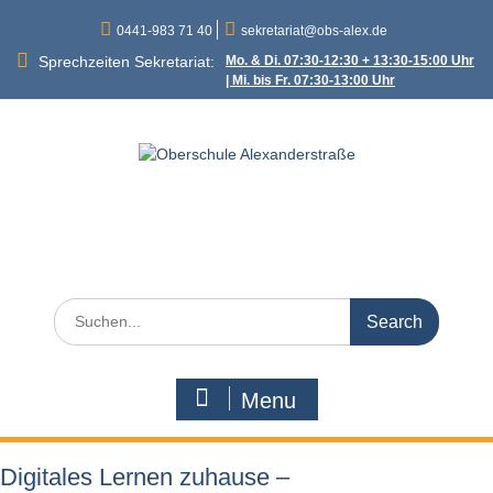
Skip
0441-983 71 40
sekretariat@obs-alex.de
to
content
Sprechzeiten Sekretariat:
Mo. & Di. 07:30-12:30 + 13:30-15:00 Uhr
| Mi. bis Fr. 07:30-13:00 Uhr
Oberschule
Alexanderstraße
Alexanderstraße 90 – 26121 Oldenburg
Search
for:
Menu
Digitales Lernen zuhause –