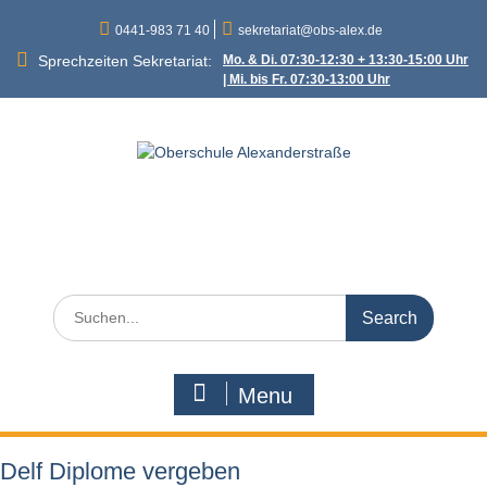
Skip
0441-983 71 40
sekretariat@obs-alex.de
to
content
Sprechzeiten Sekretariat:
Mo. & Di. 07:30-12:30 + 13:30-15:00 Uhr
| Mi. bis Fr. 07:30-13:00 Uhr
Oberschule
Alexanderstraße
Alexanderstraße 90 – 26121 Oldenburg
Search
for:
Menu
Delf Diplome vergeben