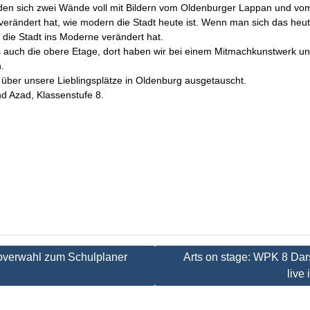
en sich zwei Wände voll mit Bildern vom Oldenburger Lappan und vom
verändert hat, wie modern die Stadt heute ist. Wenn man sich das heute
h die Stadt ins Moderne verändert hat.
s auch die obere Etage, dort haben wir bei einem Mitmachkunstwerk un
n.
über unsere Lieblingsplätze in Oldenburg ausgetauscht.
nd Azad, Klassenstufe 8.
tion
overwahl zum Schulplaner
Arts on stage: WPK 8 Dar
live