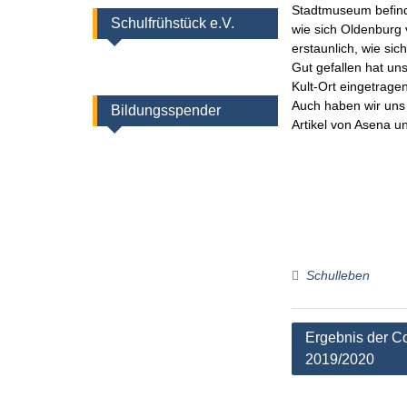
Stadtmuseum befind
Schulfrühstück e.V.
wie sich Oldenburg 
erstaunlich, wie sic
Gut gefallen hat un
Kult-Ort eingetrage
Auch haben wir uns 
Bildungsspender
Artikel von Asena u
Schulleben
Beitragsnaviga
Ergebnis der C
2019/2020