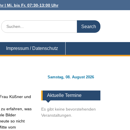
r | Mi. bis Fr. 07:30-13:00 Uhr
Search
for:
Impressum / Datenschutz
Samstag, 08. August 2026
Aktuelle Termine
 Frau Küßner und
 zu erfahren, was
Es gibt keine bevorstehenden
le Bilder
Veranstaltungen.
heute so nicht
Mitte vom