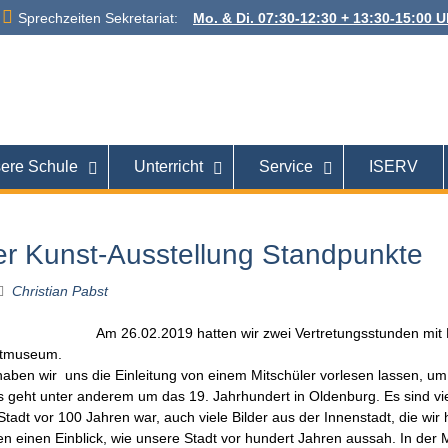
Sprechzeiten Sekretariat:
Mo. & Di. 07:30-12:30 + 13:30-15:00 Uh
 Alexanderstraße
26121 Oldenburg
ere Schule
Unterricht
Service
ISERV
r Kunst-Ausstellung Standpunkte
Christian Pabst
Am 26.02.2019 hatten wir zwei Vertretungsstunden mit
dtmuseum.
ben wir uns die Einleitung von einem Mitschüler vorlesen lassen, um
Es geht unter anderem um das 19. Jahrhundert in Oldenburg. Es sind vie
 Stadt vor 100 Jahren war, auch viele Bilder aus der Innenstadt, die wir 
 einen Einblick, wie unsere Stadt vor hundert Jahren aussah. In der 