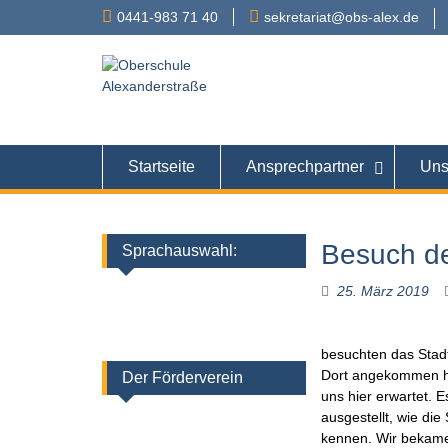
Skip
0441-983 71 40
sekretariat@obs-alex.de
to
content
Oberschule
Alexanderstraße 90 – 
Startseite
Ansprechpartner
Uns
Besuch de
Sprachauswahl:
25. März 2019
besuchten das Sta
Dort angekommen ha
Der Förderverein
uns hier erwartet. 
ausgestellt, wie die
kennen. Wir bekamen