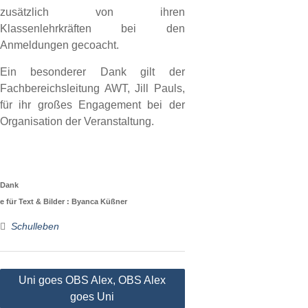
zusätzlich von ihren
Klassenlehrkräften bei den
Anmeldungen gecoacht.
Ein besonderer Dank gilt der
Fachbereichsleitung AWT, Jill Pauls,
für ihr großes Engagement bei der
Organisation der Veranstaltung.
Dank
e für Text & Bilder : Byanca Küßner
Schulleben
Beitragsnavigation
Uni goes OBS Alex, OBS Alex
goes Uni