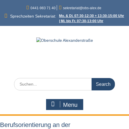
Skip
0441-983 71 40
sekretariat@obs-alex.de
to
content
Sprechzeiten Sekretariat:
Mo. & Di. 07:30-12:30 + 13:30-15:00 Uhr
| Mi. bis Fr. 07:30-13:00 Uhr
Oberschule
Alexanderstraße
Alexanderstraße 90 – 26121 Oldenburg
Search
for:
Menu
Berufsorientierung an der