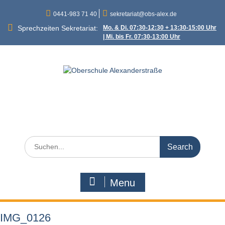
Skip
0441-983 71 40
sekretariat@obs-alex.de
to
content
Sprechzeiten Sekretariat:
Mo. & Di. 07:30-12:30 + 13:30-15:00 Uhr
| Mi. bis Fr. 07:30-13:00 Uhr
Oberschule
Alexanderstraße
Alexanderstraße 90 – 26121 Oldenburg
Search
for:
Menu
IMG_0126