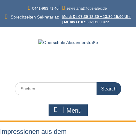
Skip
0441-983 71 40
sekretariat@obs-alex.de
to
content
Sprechzeiten Sekretariat:
Mo. & Di. 07:30-12:30 + 13:30-15:00 Uhr
| Mi. bis Fr. 07:30-13:00 Uhr
Oberschule
Alexanderstraße
Alexanderstraße 90 – 26121 Oldenburg
Search
for:
Menu
Impressionen aus dem