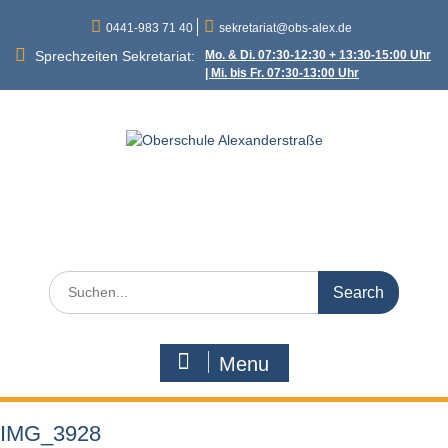
Skip
0441-983 71 40
sekretariat@obs-alex.de
to
content
Sprechzeiten Sekretariat:
Mo. & Di. 07:30-12:30 + 13:30-15:00 Uhr
| Mi. bis Fr. 07:30-13:00 Uhr
Oberschule
Alexanderstraße
Alexanderstraße 90 – 26121 Oldenburg
Search
for:
Menu
IMG_3928