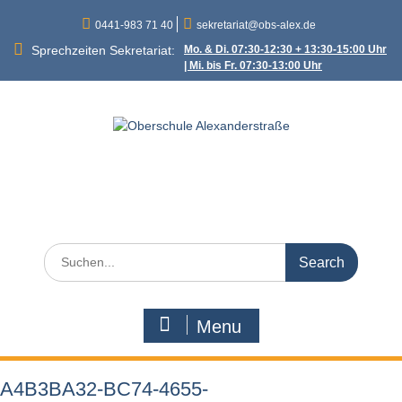
Skip
0441-983 71 40
sekretariat@obs-alex.de
to
content
Sprechzeiten Sekretariat:
Mo. & Di. 07:30-12:30 + 13:30-15:00 Uhr
| Mi. bis Fr. 07:30-13:00 Uhr
Oberschule
Alexanderstraße
Alexanderstraße 90 – 26121 Oldenburg
Search
for:
Menu
A4B3BA32-BC74-4655-