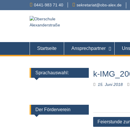
Skip
0441-983 71 40
sekretariat@obs-alex.de
to
content
Oberschule
Alexanderstraße 90 – 
Startseite
Ansprechpartner
Uns
k-IMG_20
Sprachauswahl:
15. Juni 2018
Der Förderverein
Beitragsnaviga
Feierstunde zu