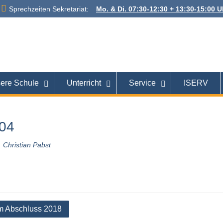
Sprechzeiten Sekretariat:
Mo. & Di. 07:30-12:30 + 13:30-15:00 Uh
 Alexanderstraße
26121 Oldenburg
ere Schule
Unterricht
Service
ISERV
04
Christian Pabst
tion
m Abschluss 2018