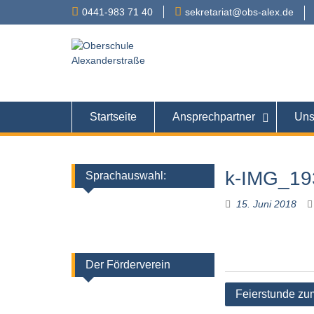
Skip
0441-983 71 40
sekretariat@obs-alex.de
to
content
Oberschule
Alexanderstraße 90 – 
Startseite
Ansprechpartner
Uns
k-IMG_19
Sprachauswahl:
15. Juni 2018
Der Förderverein
Beitragsnaviga
Feierstunde zu