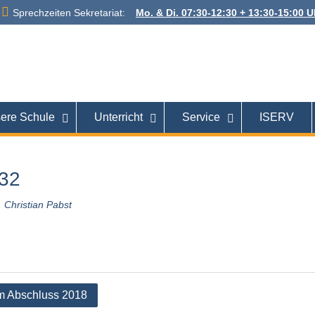
Sprechzeiten Sekretariat:
Mo. & Di. 07:30-12:30 + 13:30-15:00 Uh
 Alexanderstraße
26121 Oldenburg
ere Schule
Unterricht
Service
ISERV
32
Christian Pabst
tion
m Abschluss 2018