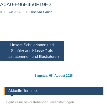
A0A0-E96E450F19E2
1. Juli 2020
Christian Pabst
Beitragsnavigation
Unsere Schülerinnen und
Schüler aus Klasse 7 als
Illustratorinnen und Illustratoren
Samstag, 08. August 2026
Aktuelle Termine
Es gibt keine bevorstehenden Veranstaltungen.