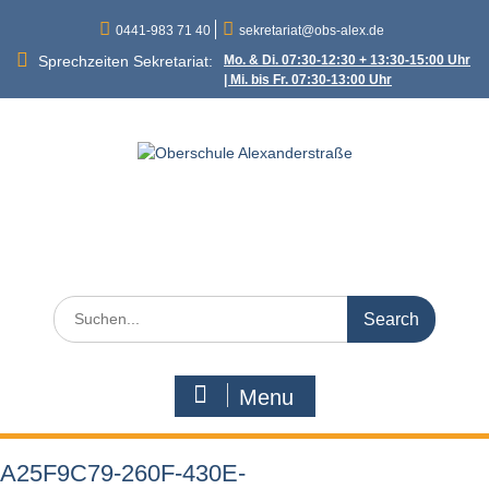
Skip
0441-983 71 40
sekretariat@obs-alex.de
to
content
Sprechzeiten Sekretariat:
Mo. & Di. 07:30-12:30 + 13:30-15:00 Uhr
| Mi. bis Fr. 07:30-13:00 Uhr
Oberschule
Alexanderstraße
Alexanderstraße 90 – 26121 Oldenburg
Search
for:
Menu
A25F9C79-260F-430E-