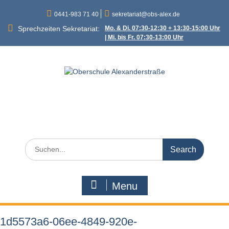
Skip
0441-983 71 40
sekretariat@obs-alex.de
to
content
Sprechzeiten Sekretariat:
Mo. & Di. 07:30-12:30 + 13:30-15:00 Uhr
| Mi. bis Fr. 07:30-13:00 Uhr
Oberschule
Alexanderstraße
Alexanderstraße 90 – 26121 Oldenburg
Search
for:
Menu
1d5573a6-06ee-4849-920e-