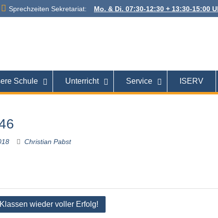
Sprechzeiten Sekretariat:
Mo. & Di. 07:30-12:30 + 13:30-15:00 Uh
 Alexanderstraße
26121 Oldenburg
ere Schule
Unterricht
Service
ISERV
46
018
Christian Pabst
tion
 Klassen wieder voller Erfolg!