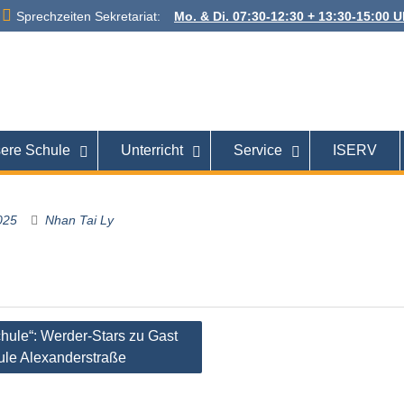
Sprechzeiten Sekretariat:
Mo. & Di. 07:30-12:30 + 13:30-15:00 Uh
 Alexanderstraße
26121 Oldenburg
ere Schule
Unterricht
Service
ISERV
025
Nhan Tai Ly
tion
Schule“: Werder-Stars zu Gast
ule Alexanderstraße