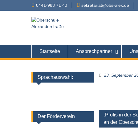
Skip
0441-983 71 40
sekretariat@obs-alex.de
to
content
Oberschule
Alexanderstraße 90 – 
Startseite
Ansprechpartner
Uns
23. September 2
Sprachauswahl:
Beitragsnaviga
„Profis in der 
Der Förderverein
an der Obersch