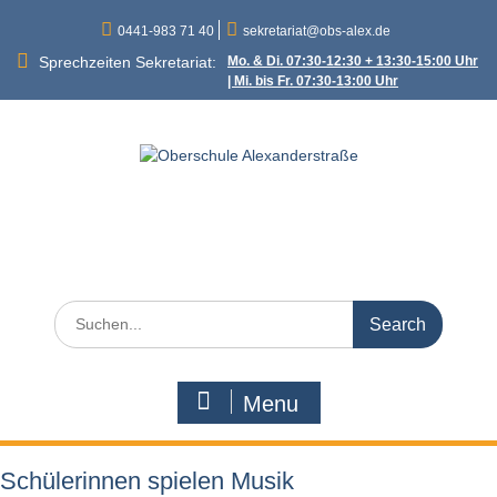
Skip
0441-983 71 40
sekretariat@obs-alex.de
to
content
Sprechzeiten Sekretariat:
Mo. & Di. 07:30-12:30 + 13:30-15:00 Uhr
| Mi. bis Fr. 07:30-13:00 Uhr
Oberschule
Alexanderstraße
Alexanderstraße 90 – 26121 Oldenburg
Search
for:
Menu
Schülerinnen spielen Musik