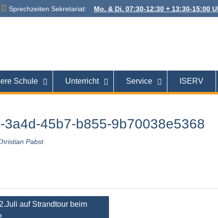
Sprechzeiten Sekretariat:
Mo. & Di. 07:30-12:30 + 13:30-15:00 Uh
 Alexanderstraße
26121 Oldenburg
ere Schule
Unterricht
Service
ISERV
-3a4d-45b7-b855-9b70038e5368
hristian Pabst
tion
.Juli auf Strandtour beim
e