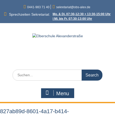
Skip
0441-983 71 40
sekretariat@obs-alex.de
to
content
Sprechzeiten Sekretariat:
Mo. & Di. 07:30-12:30 + 13:30-15:00 Uhr
| Mi. bis Fr. 07:30-13:00 Uhr
Oberschule
Alexanderstraße
Alexanderstraße 90 – 26121 Oldenburg
Search
for:
Menu
827ab89d-8601-4a17-b414-