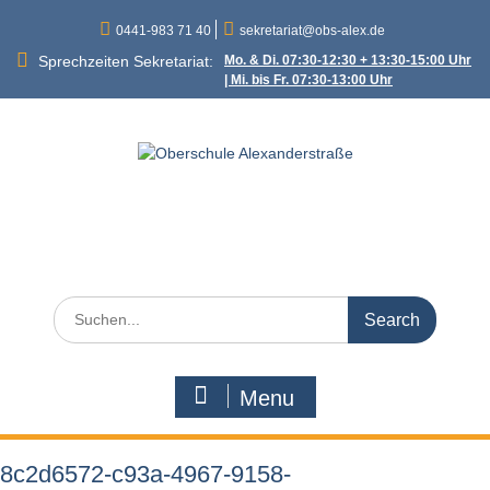
Skip
0441-983 71 40
sekretariat@obs-alex.de
to
content
Sprechzeiten Sekretariat:
Mo. & Di. 07:30-12:30 + 13:30-15:00 Uhr
| Mi. bis Fr. 07:30-13:00 Uhr
Oberschule
Alexanderstraße
Alexanderstraße 90 – 26121 Oldenburg
Search
for:
Menu
8c2d6572-c93a-4967-9158-