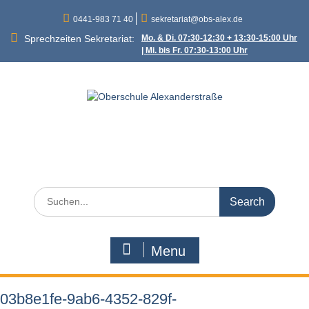
Skip
0441-983 71 40
sekretariat@obs-alex.de
to
content
Sprechzeiten Sekretariat:
Mo. & Di. 07:30-12:30 + 13:30-15:00 Uhr
| Mi. bis Fr. 07:30-13:00 Uhr
Oberschule
Alexanderstraße
Alexanderstraße 90 – 26121 Oldenburg
Search
for:
Menu
03b8e1fe-9ab6-4352-829f-