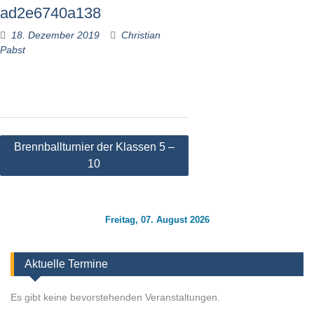
ad2e6740a138
18. Dezember 2019
Christian
Pabst
Beitragsnavigation
Brennballturnier der Klassen 5 –
10
Freitag, 07. August 2026
Aktuelle Termine
Es gibt keine bevorstehenden Veranstaltungen.