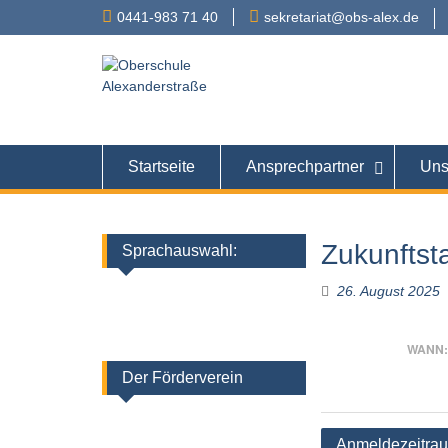
Skip
0441-983 71 40
sekretariat@obs-alex.de
to
content
Oberschule
Alexanderstraße 90 – 
Startseite
Ansprechpartner
Uns
Zukunftsta
Sprachauswahl:
26. August 2025
WANN:
Der Förderverein
Beitragsnaviga
Anmeldezeitra