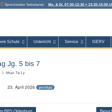
Sprechzeiten Sekretariat:
Mo. & Di. 07:30-12:30 + 13:30-15:00 Uh
 Alexanderstraße
26121 Oldenburg
ere Schule
Unterricht
Service
ISERV
g Jg. 5 bis 7
Nhan Tai Ly
23. April 2026
ganztägig
tion
um BBS Oldenburg
Besuch