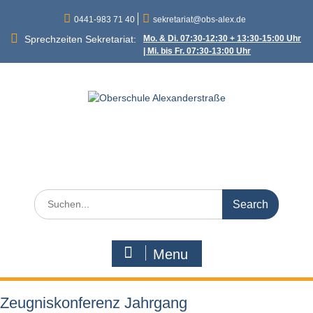
Skip
0441-983 71 40
sekretariat@obs-alex.de
to
content
Sprechzeiten Sekretariat:
Mo. & Di. 07:30-12:30 + 13:30-15:00 Uhr
| Mi. bis Fr. 07:30-13:00 Uhr
Oberschule
Alexanderstraße
Alexanderstraße 90 – 26121 Oldenburg
Search
for:
Menu
Zeugniskonferenz Jahrgang