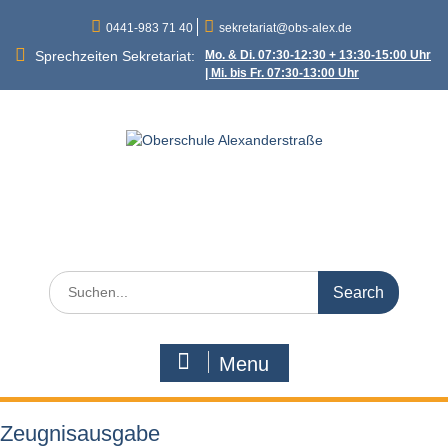
Skip
0441-983 71 40
sekretariat@obs-alex.de
to
content
Sprechzeiten Sekretariat:
Mo. & Di. 07:30-12:30 + 13:30-15:00 Uhr
| Mi. bis Fr. 07:30-13:00 Uhr
Oberschule
Alexanderstraße
Alexanderstraße 90 – 26121 Oldenburg
Search
for:
Menu
Zeugnisausgabe