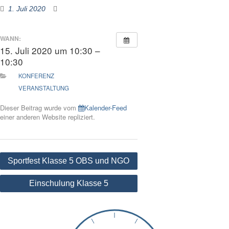
1. Juli 2020
WANN:
15. Juli 2020 um 10:30 –
10:30
KONFERENZ
VERANSTALTUNG
Dieser Beitrag wurde vom
Kalender-Feed
einer anderen Website repliziert.
Beitragsnavigation
Sportfest Klasse 5 OBS und NGO
Einschulung Klasse 5