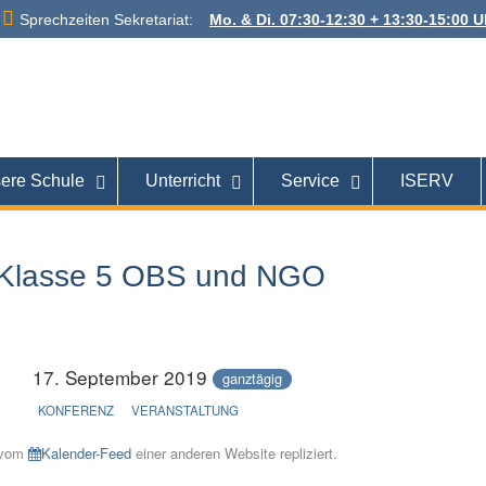
Sprechzeiten Sekretariat:
Mo. & Di. 07:30-12:30 + 13:30-15:00 Uh
 Alexanderstraße
26121 Oldenburg
ere Schule
Unterricht
Service
ISERV
t Klasse 5 OBS und NGO
17. September 2019
ganztägig
KONFERENZ
VERANSTALTUNG
e vom
Kalender-Feed
einer anderen Website repliziert.