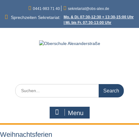
Skip
0441-983 71 40
sekretariat@obs-alex.de
to
content
Sprechzeiten Sekretariat:
Mo. & Di. 07:30-12:30 + 13:30-15:00 Uhr
| Mi. bis Fr. 07:30-13:00 Uhr
Oberschule
Alexanderstraße
Alexanderstraße 90 – 26121 Oldenburg
Search
for:
Menu
Weihnachtsferien