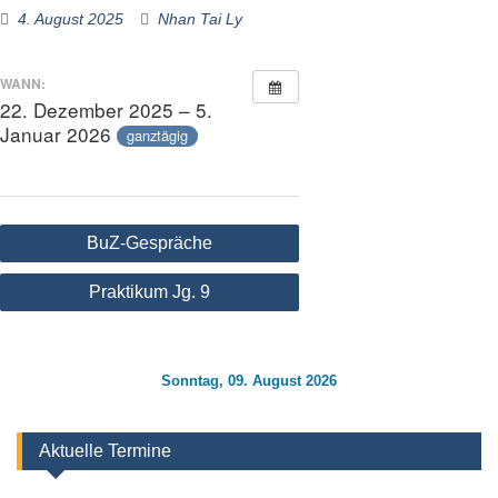
4. August 2025
Nhan Tai Ly
WANN:
22. Dezember 2025 – 5.
Januar 2026
ganztägig
Beitragsnavigation
BuZ-Gespräche
Praktikum Jg. 9
Sonntag, 09. August 2026
Aktuelle Termine