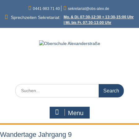
Skip
0441-983 71 40
sekretariat@obs-alex.de
to
content
Sprechzeiten Sekretariat:
Mo. & Di. 07:30-12:30 + 13:30-15:00 Uhr
| Mi. bis Fr. 07:30-13:00 Uhr
Oberschule
Alexanderstraße
Alexanderstraße 90 – 26121 Oldenburg
Search
for:
Menu
Wandertage Jahrgang 9