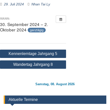
29. Juli 2024
Nhan Tai Ly
WANN:
30. September 2024 – 2.
Oktober 2024
ganztägig
Beitragsnavigation
Kennenlerntage Jahrgang 5
Wandertag Jahrgang 8
Samstag, 08. August 2026
Aktuelle Termine