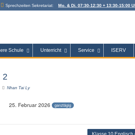
Sprechzeiten Sekretariat:
Mo. & Di. 07:30-12:30 + 13:30-15:00 Uh
 Alexanderstraße
26121 Oldenburg
ere Schule
Unterricht
Service
ISERV
l 2
Nhan Tai Ly
25. Februar 2026
ganztägig
tion
Klasse 10 Englisch 