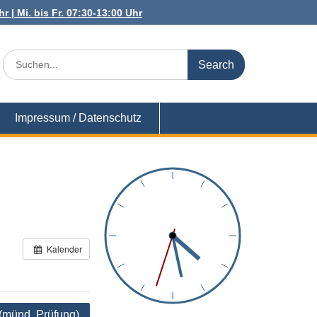
r | Mi. bis Fr. 07:30-13:00 Uhr
Search
for:
Impressum / Datenschutz
Kalender
(münd. Prüfung)